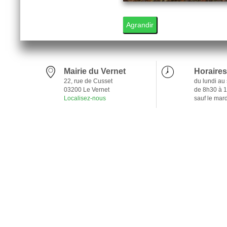
1
Agrandir
Mairie du Vernet
Horaires
22, rue de Cusset
du lundi au
03200 Le Vernet
de 8h30 à 
Localisez-nous
sauf le mar