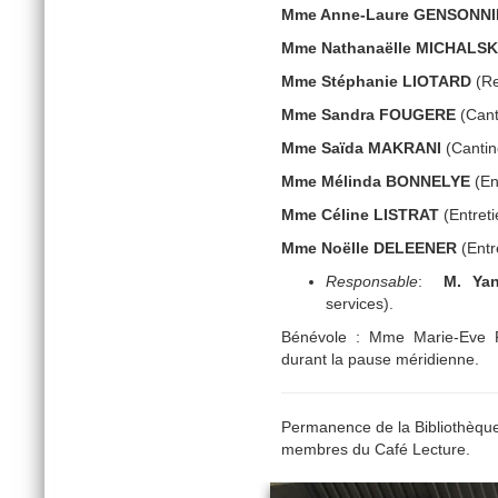
Mme Anne-Laure GENSONN
Mme Nathanaëlle MICHALSK
Mme Stéphanie LIOTARD
(Re
Mme Sandra FOUGERE
(Canti
Mme Saïda MAKRANI
(Cantin
Mme Mélinda BONNELYE
(En
Mme Céline LISTRAT
(Entret
Mme Noëlle DELEENER
(Entr
Responsable
:
M. Ya
services).
Bénévole : Mme Marie-Eve RI
durant la pause méridienne.
Permanence de la Bibliothèque 
membres du Café Lecture.