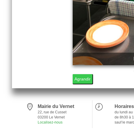
3
4
5
Agrandir
Mairie du Vernet
Horaires
22, rue de Cusset
du lundi au
03200 Le Vernet
de 8h30 à 
Localisez-nous
sauf le mar