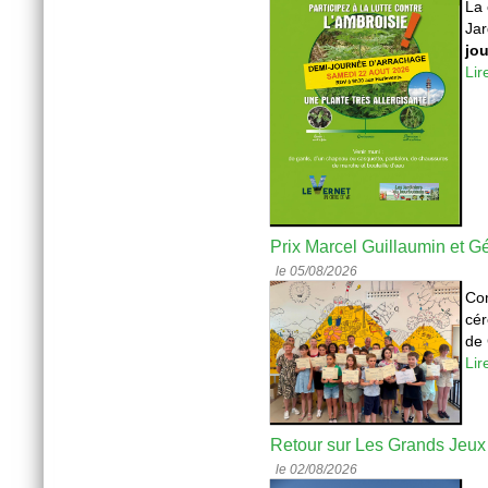
La 
Jar
jou
Lir
Prix Marcel Guillaumin et G
le 05/08/2026
Co
cér
de 
Lir
Retour sur Les Grands Jeu
le 02/08/2026