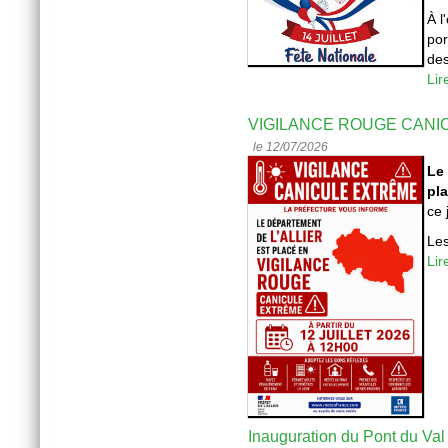
À l
por
des
Lir
VIGILANCE ROUGE CANI
le 12/07/2026
Le 
pla
ce 
Les
Lir
Inauguration du Pont du Val