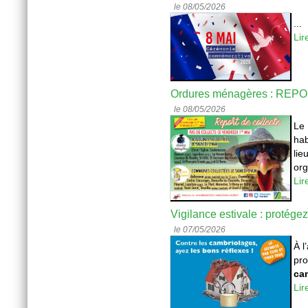
le 08/05/2026
...
Lir
Ordures ménagères : REP
le 08/05/2026
Le 
hab
lie
org
Lir
Vigilance estivale : protégez 
le 07/05/2026
À l
pro
ca
Lir