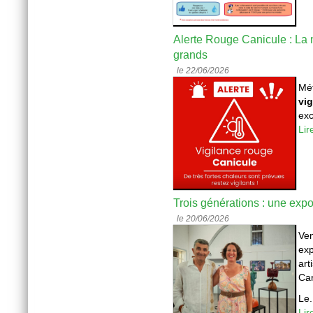
Alerte Rouge Canicule : La m
grands
le 22/06/2026
Mét
vig
exc
Lir
Trois générations : une expo
le 20/06/2026
Ven
exp
art
Car
Le.
Lir