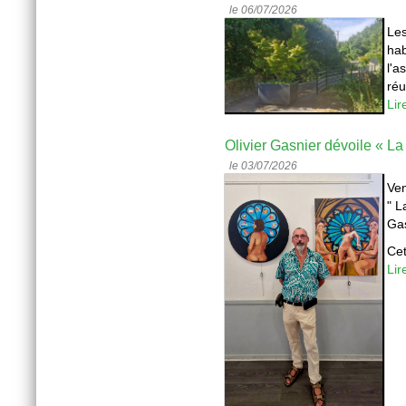
le 06/07/2026
Les
hab
l'a
réu
Lir
Olivier Gasnier dévoile « L
le 03/07/2026
Ven
" L
Gas
Cet
Lir