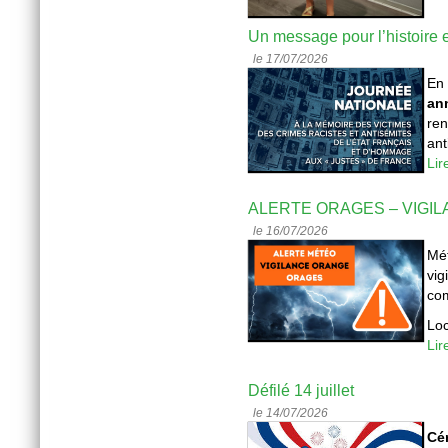
Un message pour l’histoire e
le 17/07/2026
En 
ann
ren
ant
Lir
ALERTE ORAGES – VIGIL
le 16/07/2026
Mét
vig
com
Loc
Lir
Défilé 14 juillet
le 14/07/2026
Cér