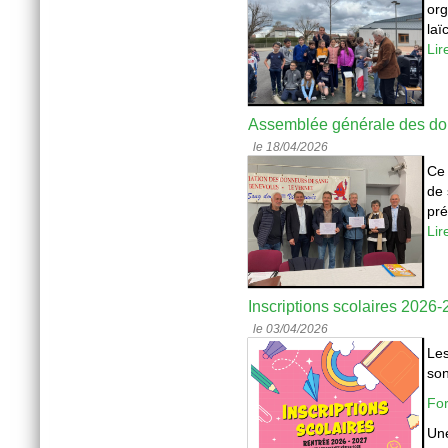
org
laï
Lir
Assemblée générale des do
le 18/04/2026
Ce 
de 
pr
Lir
Inscriptions scolaires 2026
le 03/04/2026
Les
son
For
Une