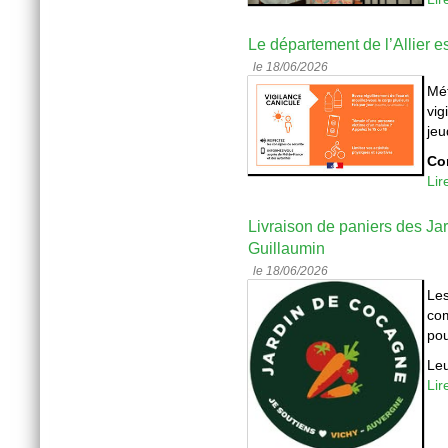
Le département de l’Allier e
le 18/06/2026
Mét
vig
jeu
Co
Lir
Livraison de paniers des J
Guillaumin
le 18/06/2026
Les
co
pou
Leu
Lir