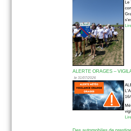
Le 
com
Gra
s'es
Lir
ALERTE ORAGES – VIGIL
le 31/07/2026
AL
L'
16
Mét
vig
Lir
Des automobiles de prestige