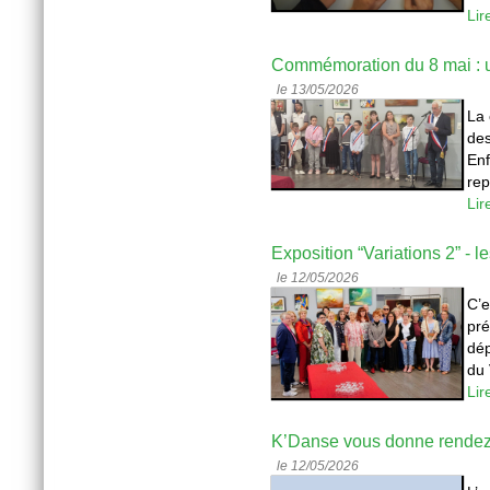
Lir
Commémoration du 8 mai : u
le 13/05/2026
La 
des
Enf
rep
Lir
Exposition “Variations 2” - l
le 12/05/2026
C’e
pré
dép
du 
Lir
K’Danse vous donne rendez-
le 12/05/2026