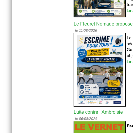
tra
Lir
Le Fleuret Nomade propose de
le 11/08/2026
Le 
séa
Gab
obj
Lir
Lutte contre l'Ambroisie
le 06/08/2026
Par