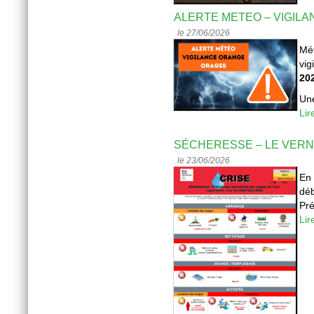
ALERTE METEO – VIGIL
le 27/06/2026
Mét
vig
20
Une
Lir
SÉCHERESSE – LE VERN
le 23/06/2026
En 
déb
Pré
Lir