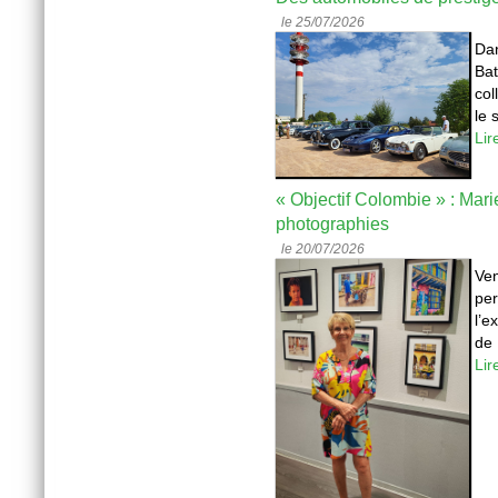
le 25/07/2026
Dan
Bat
col
le 
Lir
« Objectif Colombie » : Mar
photographies
le 20/07/2026
Ven
per
l’e
de 
Lir