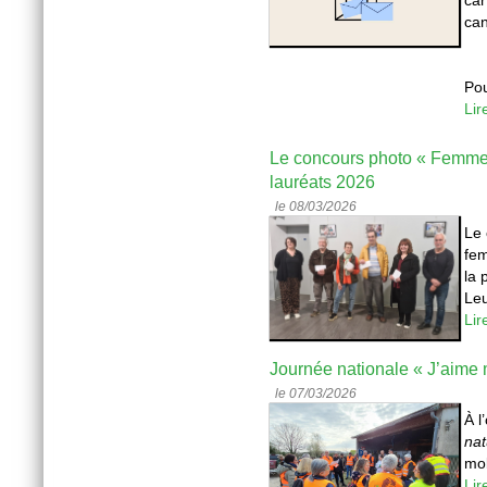
can
Pou
Lir
Le concours photo « Femme
lauréats 2026
le 08/03/2026
Le 
fem
la 
Leu
Lir
Journée nationale « J’aime 
le 07/03/2026
À l
nat
mob
Lir