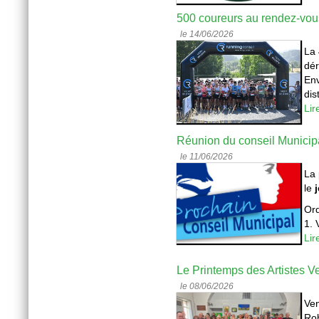
500 coureurs au rendez-vou
le 14/06/2026
La 
dér
Env
dis
Lir
Réunion du conseil Municip
le 11/06/2026
La 
le
Ord
1. 
Lir
Le Printemps des Artistes Ve
le 08/06/2026
Ven
Rob