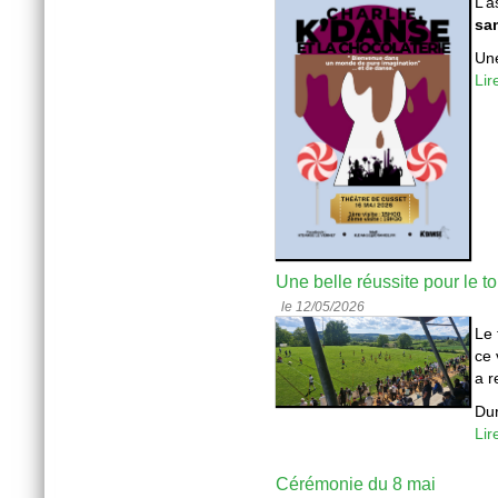
L’a
sa
Une
Lir
Une belle réussite pour le t
le 12/05/2026
Le 
ce 
a r
Dur
Lir
Cérémonie du 8 mai