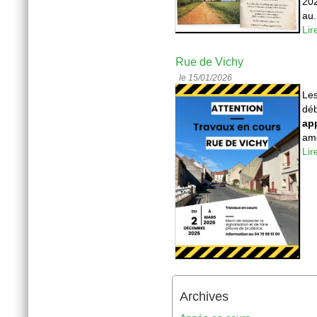
202
au.
Lir
Rue de Vichy
le 15/01/2026
Les
déb
app
am
Lir
Archives