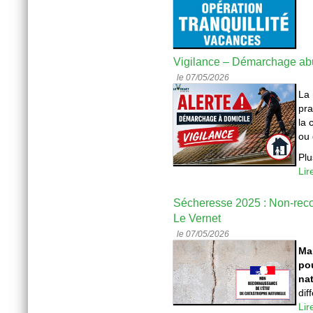
Vigilance – Démarchage abus
le 07/05/2026
La 
pra
la 
ou 
Plu
Lir
Sécheresse 2025 : Non-recon
Le Vernet
le 07/05/2026
Ma
pou
nat
dif
Lir