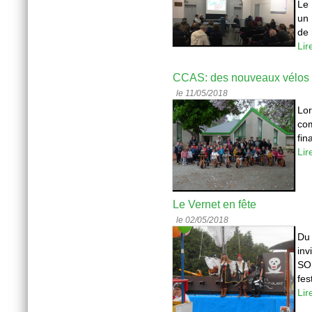
Le
un 
de 
Lir
CCAS: des nouveaux vélos 
le 11/05/2018
Lor
co
fin
Lir
Le Vernet en fête
le 02/05/2018
Du 
inv
SOL
fes
Lir