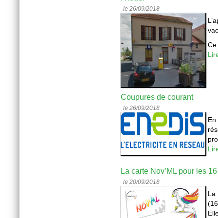
le 26/09/2018
L’
vac
Ce 
Lir
Coupures de courant
le 26/09/2018
En 
rés
pr
Lir
La carte Nov’ML pour les 16
le 20/09/2018
La
(16
Ell