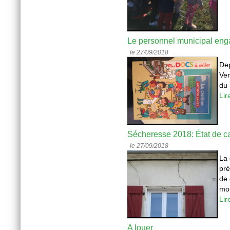
Le personnel municipal eng
le 27/09/2018
De
Ver
d
Lir
Sécheresse 2018: État de ca
le 27/09/2018
La 
pré
de 
mou
Lir
A louer