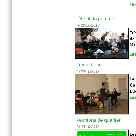
Lir
Fête de la pomme
le 22/10/2018
Trè
de
Mar
Lir
Concert Trio
le 20/10/2018
Le
Co
Lu
Lir
Réunions de quartier
le 03/10/2018
Les