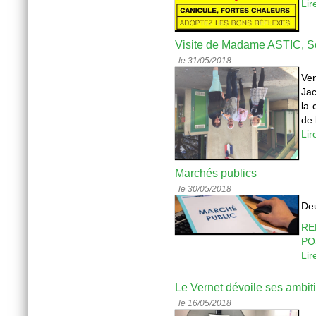
Lir
Visite de Madame ASTIC, So
le 31/05/2018
Ven
Jac
la
de 
Lir
Marchés publics
le 30/05/2018
Deu
RE
PO
Lir
Le Vernet dévoile ses ambiti
le 16/05/2018