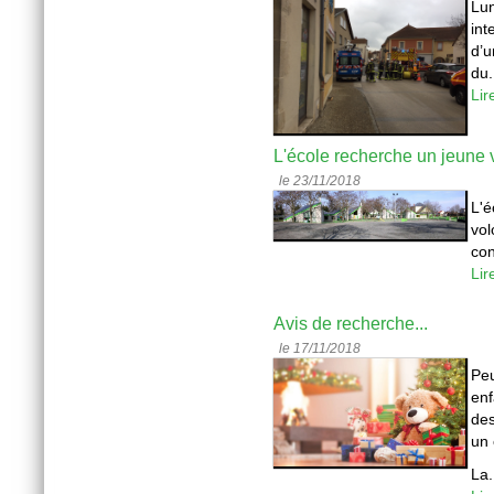
Lu
int
d’u
du.
Lir
L'école recherche un jeune v
le 23/11/2018
L'
vol
con
Lir
Avis de recherche...
le 17/11/2018
Peu
enf
des
un 
La.