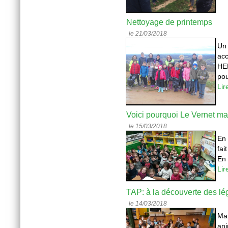
Nettoyage de printemps
le 21/03/2018
Un
acc
HER
pou
Lir
Voici pourquoi Le Vernet ma
le 15/03/2018
En 
fai
En 
Lir
TAP: à la découverte des lé
le 14/03/2018
Ma
ani