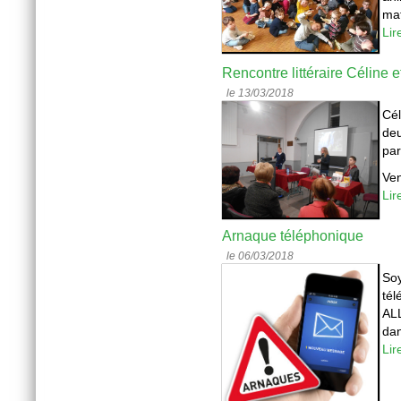
mat
Lir
Rencontre littéraire Céline 
le 13/03/2018
Cél
deu
par
Ven
Lir
Arnaque téléphonique
le 06/03/2018
Soy
té
ALL
dan
Lir