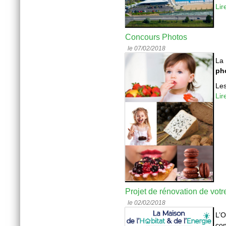
Lir
Concours Photos
le 07/02/2018
La
ph
Les
Lir
Projet de rénovation de vot
le 02/02/2018
L’O
con