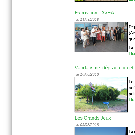
Exposition FAVEA
le 14/08/2018
Dep
(Ar
qua
Le 
Lir
Vandalisme, dégradation et i
le 10/08/2018
La 
aoû
poi
Lir
Les Grands Jeux
le 05/08/2018
Les