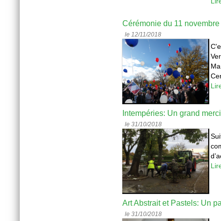
Lir
Cérémonie du 11 novembre
le 12/11/2018
C'e
Ver
Mar
Cen
Lir
Intempéries: Un grand merc
le 31/10/2018
Su
co
d’a
Lir
Art Abstrait et Pastels: Un p
le 31/10/2018