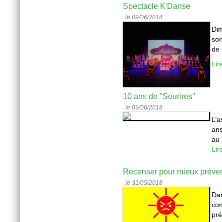
Spectacle K'Danse
le 09/06/2018
Dim
son
de 
Lir
10 ans de "Sourires"
le 09/06/2018
L’a
ans
au 
Lir
Recenser pour mieux préven
le 31/05/2018
Dan
co
pré