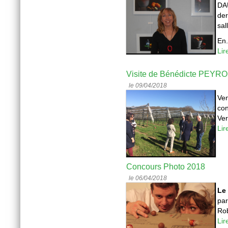
DAU
der
sal
En.
Lir
Visite de Bénédicte PEYROL,
le 09/04/2018
Ven
con
Ver
Lir
Concours Photo 2018
le 06/04/2018
Le
par
Rob
Lir