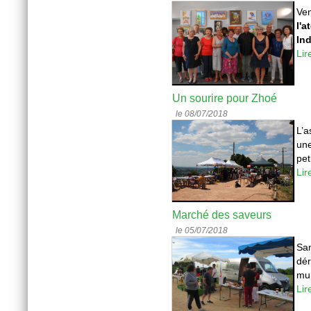
Ven
l'a
In
Lir
Un sourire pour Zhoé
le 08/07/2018
L’a
une
pet
Lir
Marché des saveurs
le 05/07/2018
Sa
dér
mun
Lir