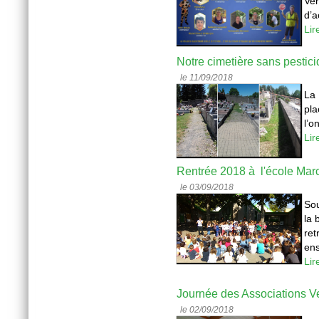
Ve
d’a
Lir
Notre cimetière sans pestici
le 11/09/2018
La 
pla
l’o
Lir
Rentrée 2018 à l'école Mar
le 03/09/2018
Sou
la 
ret
ens
Lir
Journée des Associations V
le 02/09/2018