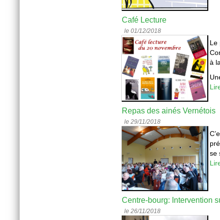
Café Lecture
le 01/12/2018
Le 
Com
à l
Une
Lir
Repas des ainés Vernétois
le 29/11/2018
C’e
pré
se 
Lir
Centre-bourg: Intervention su
le 26/11/2018