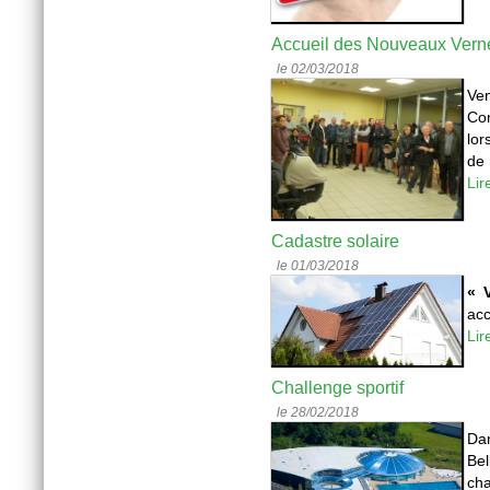
Accueil des Nouveaux Vern
le 02/03/2018
Ven
Com
lor
de 
Lir
Cadastre solaire
le 01/03/2018
« 
acc
Lir
Challenge sportif
le 28/02/2018
Dan
Bel
cha