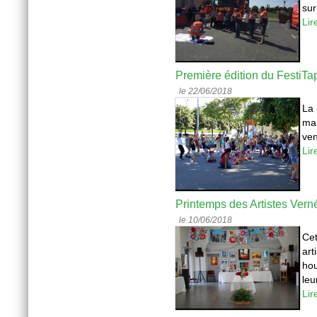
sur
Lir
Première édition du FestiTa
le 22/06/2018
La 
ma
ven
Lir
Printemps des Artistes Vern
le 10/06/2018
Cet
art
hou
leu
Lir