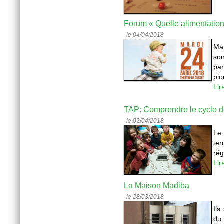
Forum « Quelle alimentatio
le 04/04/2018
Ma
so
pa
pio
Lir
TAP: Comprendre le cycle d
le 03/04/2018
Le
te
rég
Lir
La Maison Madiba
le 28/03/2018
Ils
du