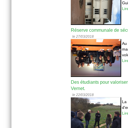
Gui
Lir
Réserve communale de sécur
le 27/03/2018
Au 
mai
vol
Lir
Des étudiants pour valoriser
Vernet.
le 22/03/2018
La 
d'e
Lir