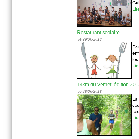
Gui
Lir
Restaurant scolaire
le 29/06/2018
Pou
enf
les
Lir
14km du Vernet: édition 201
le 28/06/2018
La 
cou
foi
Lir