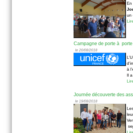
En
Jo
un 
Lir
Campagne de porte à porte
le 20/08/2018
L’U
d’i
à l
Il 
Lir
Journée découverte des ass
le 19/08/2018
Les
le
Ve
sep
Lir