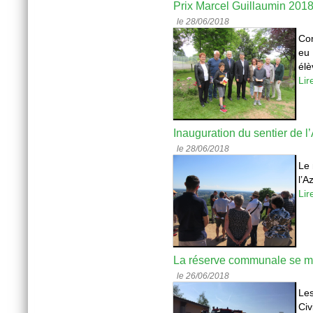
Prix Marcel Guillaumin 201
le 28/06/2018
Co
eu 
élè
Lir
Inauguration du sentier de l
le 28/06/2018
Le 
l’A
Lir
La réserve communale se m
le 26/06/2018
Le
Civ