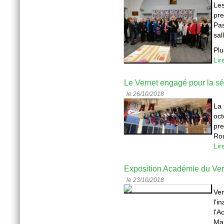
Les
pre
Pas
sal
Plu
Lir
Le Vernet engagé pour la séc
le 26/10/2018
La
oc
pre
Rou
Lir
Exposition Académie du Ver
le 23/10/2018
Ven
l'i
l'A
Mai