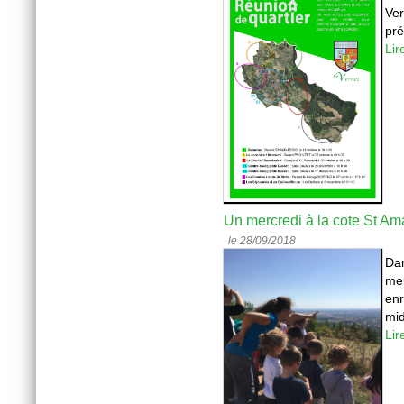
Ver
pré
Lir
Un mercredi à la cote St A
le 28/09/2018
Da
me
enr
midi
Lir