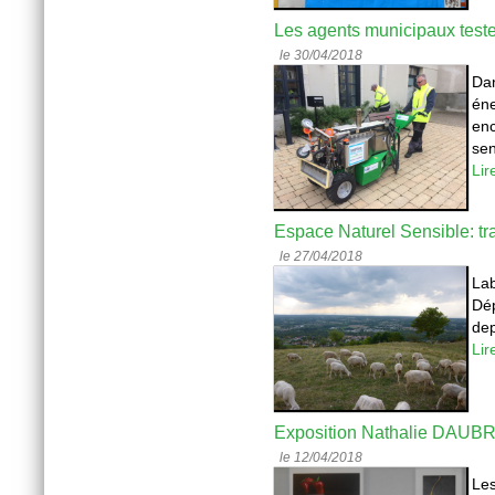
Les agents municipaux test
le 30/04/2018
Dan
én
en
sen
Lir
Espace Naturel Sensible: 
le 27/04/2018
La
Dép
dep
Lir
Exposition Nathalie DAUB
le 12/04/2018
Les