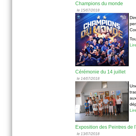
Champions du monde
le 15/07/2018
Dim
per
Cou
Tou
Lir
Cérémonie du 14 juillet
le 14/07/2018
Une
tra
aux
dép
Lir
Exposition des Peintres de 
le 13/07/2018