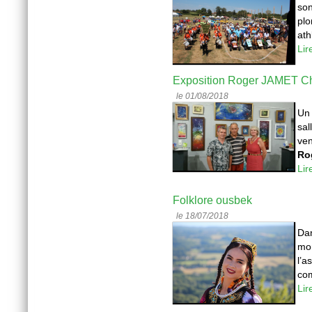
son
plo
ath
Lir
Exposition Roger JAMET C
le 01/08/2018
Un 
sal
ven
Ro
Lir
Folklore ousbek
le 18/07/2018
Dan
mon
l’a
com
Lir