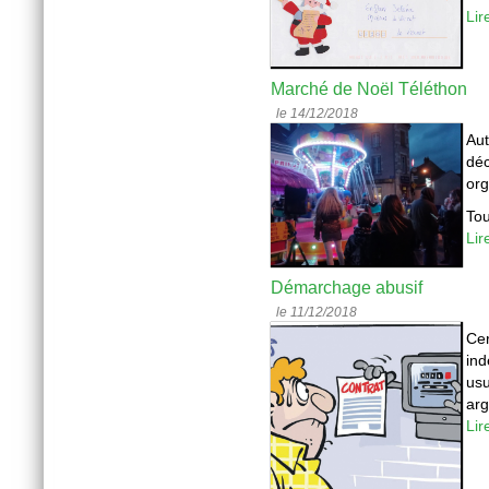
Lir
Marché de Noël Téléthon
le 14/12/2018
Aut
déc
org
Tou
Lir
Démarchage abusif
le 11/12/2018
Cer
ind
usu
arg
Lir