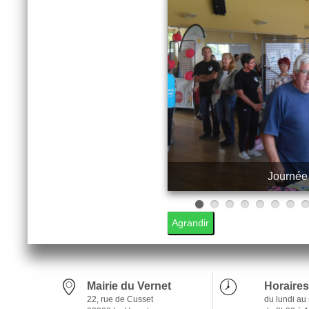
Journée
11
12
13
14
15
16
17
18
19
20
Agrandir
Mairie du Vernet
Horaires
22, rue de Cusset
du lundi au