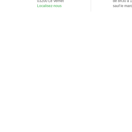
03200 Le Vernet
de 8h30 à 
Localisez-nous
sauf le mar