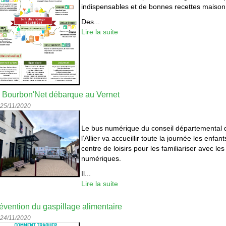
indispensables et de bonnes recettes maison
Des...
Lire la suite
 Bourbon'Net débarque au Vernet
 25/11/2020
Le bus numérique du conseil départemental 
l’Allier va accueillir toute la journée les enfan
centre de loisirs pour les familiariser avec les 
numériques.
Il...
Lire la suite
évention du gaspillage alimentaire
 24/11/2020