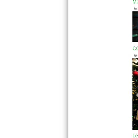
Ma
le
CC
le
Le