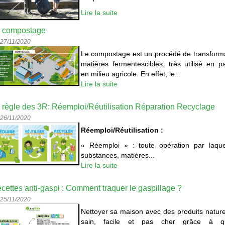
Lire la suite
 compostage
 27/11/2020
Le compostage est un procédé de transform
matières fermentescibles, très utilisé en par
en milieu agricole. En effet, le...
Lire la suite
 règle des 3R: Réemploi/Réutilisation Réparation Recyclage
 26/11/2020
Réemploi/Réutilisation :
« Réemploi » : toute opération par laque
substances, matières...
Lire la suite
cettes anti-gaspi : Comment traquer le gaspillage ?
 25/11/2020
Nettoyer sa maison avec des produits naturel
sain, facile et pas cher grâce à q