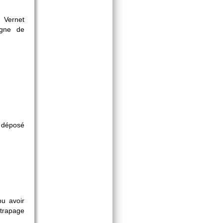
 Vernet
igne de
i déposé
pu avoir
ttrapage