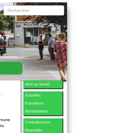
Venir au Vernet
Actualités
Expositions
Manifestations
ommune
Contactez-nous
ée.
Newsletter