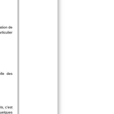
ation de
ticulier
lle des
s, c'est
uelques