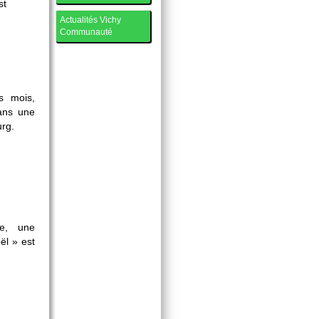
st
Actualités Vichy
Communauté
s mois,
ans une
rg.
ée, une
ël » est