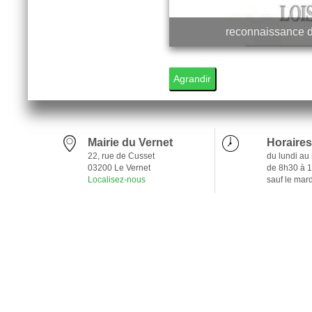
reconnaissance de
1
Agrandir
Mairie du Vernet
Horaires
22, rue de Cusset
du lundi au
03200 Le Vernet
de 8h30 à 
Localisez-nous
sauf le mar