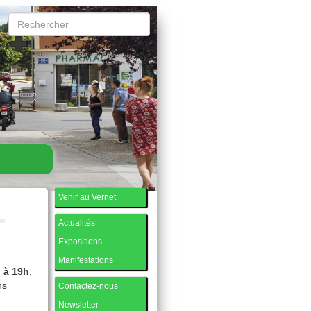
Venir au Vernet
Actualités
Expositions
Manifestations
 à 19h
,
ns
Contactez-nous
Newsletter