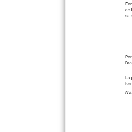
Fem
de 
sa 
Por
l’a
La 
for
N’a