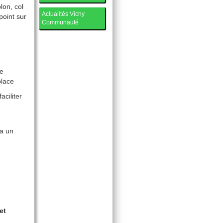
lon, col
Actualités Vichy
point sur
Communauté
le
place
aciliter
ia un
et