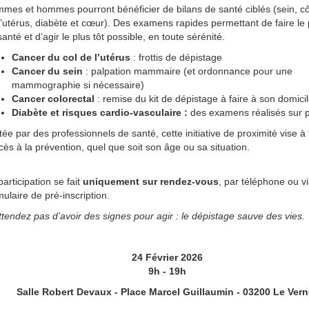
mes et hommes pourront bénéficier de bilans de santé ciblés (sein, cô
l’utérus, diabète et cœur). Des examens rapides permettant de faire le 
santé et d’agir le plus tôt possible, en toute sérénité.
Cancer du col de l’utérus
: frottis de dépistage
Cancer du sein
: palpation mammaire (et ordonnance pour une
mammographie si nécessaire)
Cancer colorectal
: remise du kit de dépistage à faire à son domici
Diabète et risques cardio-vasculaire :
des examens réalisés sur 
tée par des professionnels de santé, cette initiative de proximité vise à f
ccès à la prévention, quel que soit son âge ou sa situation.
participation se fait
uniquement sur rendez-vous
, par téléphone ou v
mulaire de pré-inscription.
ttendez pas d’avoir des signes pour agir : le dépistage sauve des vies.
24 Février 2026
9h - 19h
Salle Robert Devaux - Place Marcel Guillaumin - 03200 Le Vern