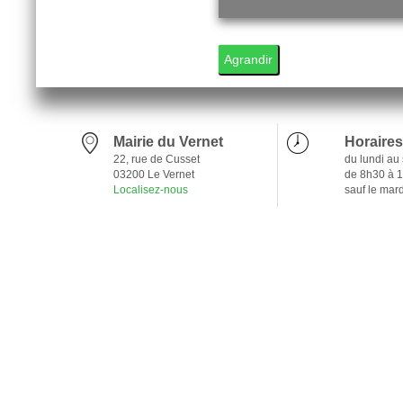
1
Agrandir
Mairie du Vernet
Horaires
22, rue de Cusset
du lundi au
03200 Le Vernet
de 8h30 à 
Localisez-nous
sauf le mar