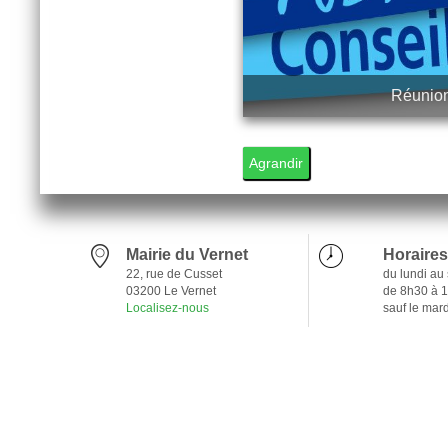
Réunion
1
Agrandir
Mairie du Vernet
Horaires
22, rue de Cusset
du lundi au
03200 Le Vernet
de 8h30 à 
Localisez-nous
sauf le mar