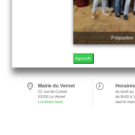
Prépartion
1
Agrandir
Mairie du Vernet
Horaires
22, rue de Cusset
du lundi au
03200 Le Vernet
de 8h30 à 
Localisez-nous
sauf le mar