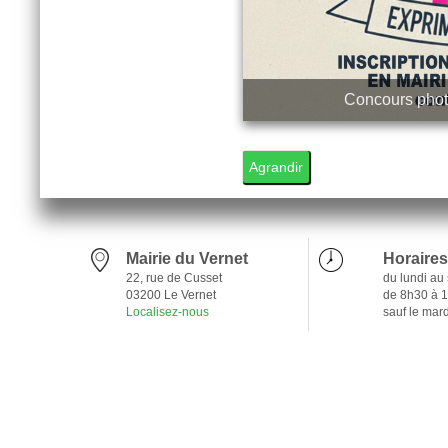
Concours pho
1
Agrandir
Mairie du Vernet
Horaires
22, rue de Cusset
du lundi au
03200 Le Vernet
de 8h30 à 
Localisez-nous
sauf le mar