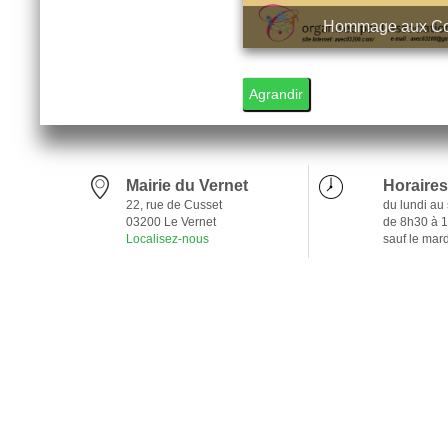
Hommage aux Com
1
Agrandir
Mairie du Vernet
Horaires
22, rue de Cusset
du lundi au
03200 Le Vernet
de 8h30 à 
Localisez-nous
sauf le mar