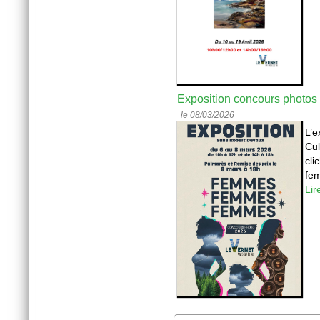
Exposition concours photos
le 08/03/2026
L’e
Cul
cli
fem
Lir