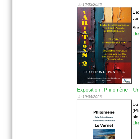
le 12/05/2026
L’e
ven
Sur
Lir
Exposition : Philomène – U
le 19/04/2026
D
(Pl
plo
Lir