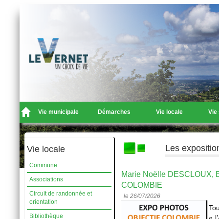
Vie municipale
Démarches
Vie locale
Vie
Les expositio
Vie locale
Commune
Marie Noëlle DESCLOUX, E
Associations
COLOMBIE
Circuit de randonnée et
le 26/07/2026
orientation
To
Bibliothèque
« l