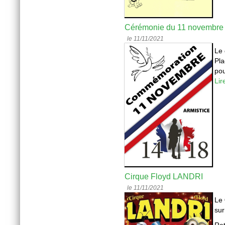
Cérémonie du 11 novembre
le 11/11/2021
Le 
Pla
pou
Lir
Cirque Floyd LANDRI
le 11/11/2021
Le
sur