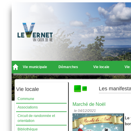
Vie municipale
Démarches
Vie locale
Vie
Les manifesta
Vie locale
Commune
Marché de Noël
Associations
le 04/12/2021
Circuit de randonnée et
Le 
orientation
bon
Bibliothèque