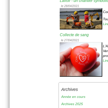
Lavoir - un chantier symbol
le 28/04/2021
Com
Tou
Lir
Collecte de sang
le 27/04/2021
L'
Ver
pro
Lir
Archives
Année en cours
Archives 2025