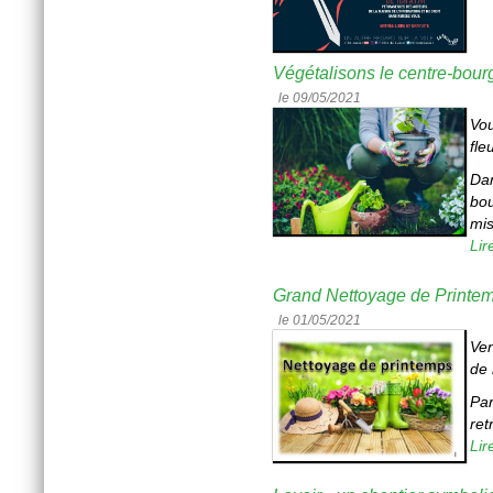
Végétalisons le centre-bourg
le 09/05/2021
Vou
fle
Dan
bou
mis
Lir
Grand Nettoyage de Printe
le 01/05/2021
Ven
de 
Par
ret
Lir