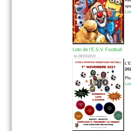
Ret
spe
Lir
Loto de l'E.S.V. Football
le 28/10/2021
L'E
20
Plu
Lir