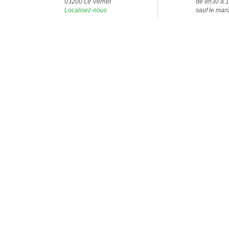
03200 Le Vernet
de 8h30 à 
Localisez-nous
sauf le mar