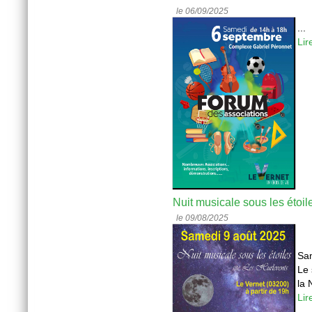
le 06/09/2025
...
Lir
Nuit musicale sous les étoil
le 09/08/2025
Sam
Le 
la 
Lir