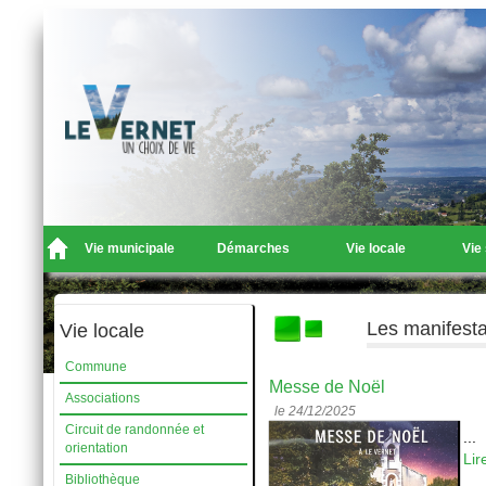
Vie municipale
Démarches
Vie locale
Vie
Les manifesta
Vie locale
Commune
Messe de Noël
Associations
le 24/12/2025
Circuit de randonnée et
...
orientation
Lir
Bibliothèque