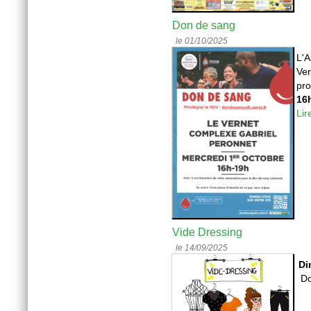
Don de sang
le 01/10/2025
L'A
Ver
pro
16h
Lir
Vide Dressing
le 14/09/2025
Di
Do