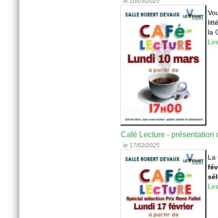
le 10/03/2025
Vou
lit
la 
Lir
Café Lecture - présentation
le 17/02/2025
La
fév
sél
Lir